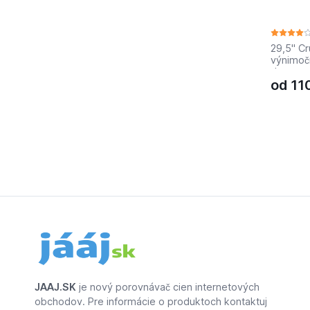
29,5" C
výnimoč
dostupnú
od
11
meste a 
Cruiser 
zostaven
vybrať z
vrstvov
ponúka v
budete m
dlhé tra
ideálne 
zatiaľ č
poskytu
priľnavo
čo gumo
ponúkajú
rýchlost
Madrid G
mestské
všestran
JAAJ.SK
je nový porovnávač cien internetových
Dĺžka: 2
obchodov. Pre informácie o produktoch kontaktuj
14.5" Tr