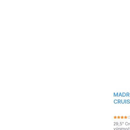
jazdcov
a zadný
puzdrám
je skate
jazdou p
hmotnos
- 30 "- 
24,1 cm
vrstiev 
Skate 1
HliníkRá
mmBushi
mmTvar 
5
MADRI
CRUIS
29,5" C
výnimoč