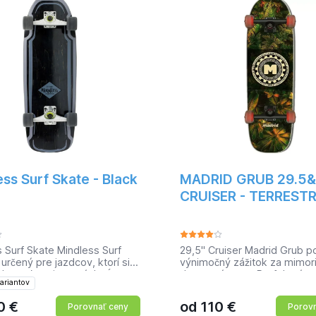
ss Surf Skate - Black
MADRID GRUB 29.5&
CRUISER - TERRESTR
 Surf Skate Mindless Surf
29,5" Cruiser Madrid Grub p
 určený pre jazdcov, ktorí si
výnimočný zážitok za mimor
hutnať pocit pravých vĺn.
dostupnú cenu. Perfektný pr
ariantov
sa, ak ste nikdy predtým
meste a agilné manévre surf
li vlnu. Vďaka stabilite je
Cruiser sa dodáva so starost
0
€
od
110
€
Porovnať ceny
Porovn
ard vhodný pre všetkých
zostavenými dielmi, takže ju 