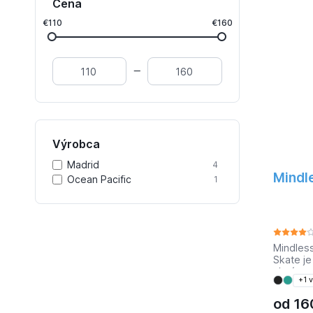
Cena
€110
€160
Výrobca
Madrid
4
Mindle
Ocean Pacific
1
Mindless
Skate je
chcú vyc
+1 v
Nebojte 
nezachyti
od
16
skatebo