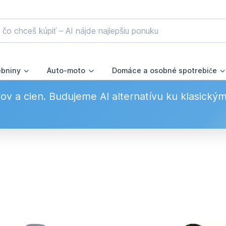
ebniny
Auto-moto
Domáce a osobné spotrebiče
v a cien. Budujeme AI alternatívu ku klasický