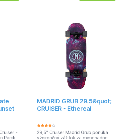
ť. 7-
dosky - 32 "- 81,3 cmŠírka dosky -
o javora
10 "- 25,4 cmTvar dosky - Kicktail,
 takže
KonkávDruh dreva - JavorPočet
tnera na
vrstiev - 7Trucky - D Mount
eska sú
Surfskate top mountMateriál Truckov
hlenie,
- HliníkRázvor náprav - 444,5
a
mmBushings - 92AVeľkosť kolies -
dobrú
65 x 50 mmTvrdosť kolies -
i, zatiaľ
83ALožiská - ABEC 7
osťou 90A
ruiser
ý okamih
s touto
oskou!
elbase:
ieska:
m / 80A
ate
MADRID GRUB 29.5&quot;
unset
CRUISER - Ethereal
Cruiser -
29,5" Cruiser Madrid Grub ponúka
 Pacific
výnimočný zážitok za mimoriadne