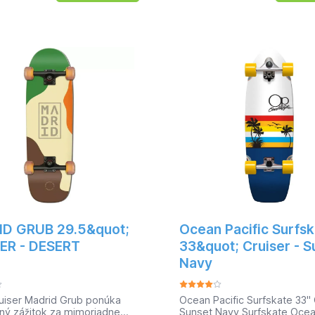
. Vďaka rozdielnym predným
vybrať z krabice a môžete ís
m Truckom a 2 odlišným
vrstvová doska z kanadskéh
 s kolesami Mindless Viper
ponúka vynikajúcu odolnosť,
board(surfskate) príjemnou
budete mať spoľahlivého par
re všetkých jazdcov. Max.
dlhé trasy. Malé 57 mm koli
ť jazdca - 120 kgDĺžka dosky
ideálne pre triky a náhle zrýc
76,2 cmŠírka dosky - 9,5 "-
zatiaľ čo mäkké 80A koliesk
Druh dreva - JavorPočet
poskytujú pohodlnú jazdu a 
- 7Trucky - Mindless Surf
priľnavosť, pohlcujú nerovnost
59 mmMateriál truckov -
čo gumové podložky s tvrd
zvor náprav - 400
ponúkajú stabilitu pri vyšších
ngs 82AVeľkosť kolies 65
rýchlostiach.Získajte 29,5" C
kolies OkrúhlyLožiská ABEC
Madrid Grub a užite si každ
mestského skateboardingu 
všestrannou a spoľahlivou d
Dĺžka: 29.5" Šírka: 8.2" Whe
14.5" Trucky: Cadillac 8" Kol
Cadillac Clout Cruisers 57m
D GRUB 29.5&quot;
Ocean Pacific Surfsk
ER - DESERT
33&quot; Cruiser - S
Navy
ruiser Madrid Grub ponúka
Ocean Pacific Surfskate 33" 
ný zážitok za mimoriadne
Sunset Navy Surfskate Ocean