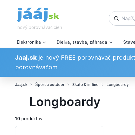
nový porovnávač cien
Elektronika
Dielňa, stavba, záhrada
Stav
Jaaj.sk
je nový FREE porovnávač produkto
porovnávačom
Jaaj.sk
Šport a outdoor
Skate & in-line
Longboardy
Longboardy
10
produktov