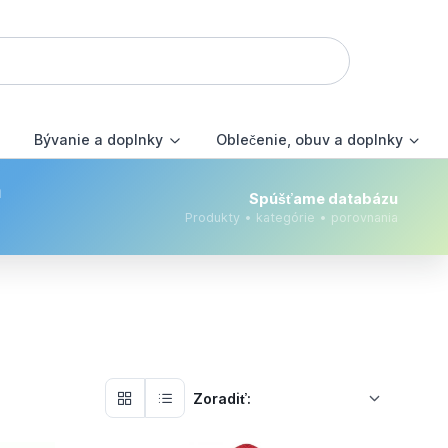
Bývanie a doplnky
Oblečenie, obuv a doplnky
m
Spúšťame databázu
Produkty • kategórie • porovnania
Zoradiť: