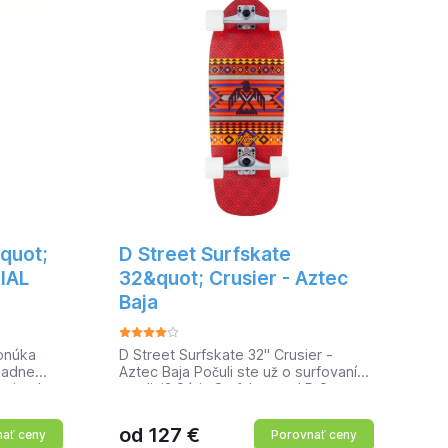
quot;
D Street Surfskate
IAL
32&quot; Crusier - Aztec
Baja
onúka
D Street Surfskate 32" Crusier -
iadne
Aztec Baja Počuli ste už o surfovaní
e jazdu v
na ulici? Séria Surfskate od D Street
ovania.
prináša so svojimi nádherne
livo
navrhnutými doskami surfovanie po
od
127
€
ať ceny
Porovnať ceny
stačí len
betónovom mori. Surfuj, brah! Dĺžka