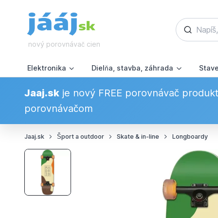
nový porovnávač cien
Elektronika
Dielňa, stavba, záhrada
Stav
Jaaj.sk
je nový FREE porovnávač produkto
porovnávačom
Jaaj.sk
Šport a outdoor
Skate & in-line
Longboardy