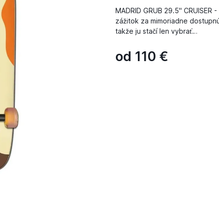
MADRID GRUB 29.5" CRUISER - 
zážitok za mimoriadne dostupnú 
takže ju stačí len vybrať…
od
110
€