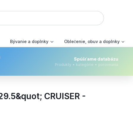
Bývanie a doplnky
Oblečenie, obuv a doplnky
m
Spúšťame databázu
Produkty • kategórie • porovnania
9.5&quot; CRUISER -