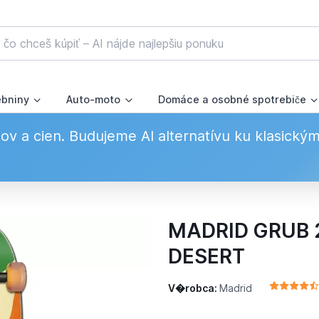
ebniny
Auto-moto
Domáce a osobné spotrebiče
v a cien. Budujeme AI alternatívu ku klasický
MADRID GRUB 2
DESERT
V�robca:
Madrid