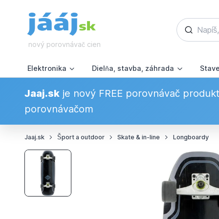
nový porovnávač cien
Elektronika
Dielňa, stavba, záhrada
Stav
Jaaj.sk
je nový FREE porovnávač produkto
porovnávačom
Jaaj.sk
Šport a outdoor
Skate & in-line
Longboardy