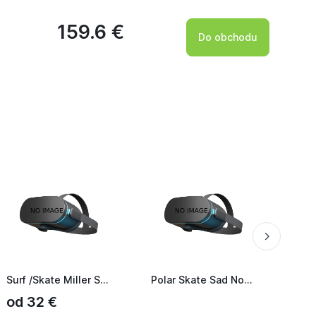
159.6 €
Do obchodu
Surf /Skate Miller Steve
Polar Skate Sad Notes Surf graphite
RVCA
od 32 €