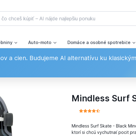
ebniny
Auto-moto
Domáce a osobné spotrebiče
v a cien. Budujeme AI alternatívu ku klasický
Mindless Surf S
Mindless Surf Skate - Black Min
ktorí si chcú vychutnať pocit p